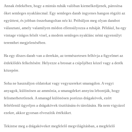
Annak érdekében, hogy a mintás ruhák valóban kiemelkedjenek, párosítsa
őket semleges nyakláncmal. Egy semleges darab ingyenes hangon rögzíti az
együttest, és jobban összehangoltan néz ki. Próbáljon meg olyan darabot
választani, amely valamilyen módon ellensúlyozza a ruháját. Például, ha egy
vintage virágos felsőt visel, a modern semleges nyaklánc némi egyensúlyt
teremthet megjelenésében.
Ha egy díszes darab van a derekán, az természetesen felhívja a figyelmet az
érdeklődés felkeltésére. Helyezze a brossat a csípőjéhez közel vagy a derék
közepére.
Soha ne használjon oldatokat vagy vegyszereket smaragdon. A vegyi
anyagok, különösen az ammónia, a smaragdeket annyira lebontják, hogy
felismerhetetlenek. A smaragd különösen porózus drágakövek, ezért
feltétlenül ügyeljen a drágakövek tisztítására és tárolására. Ha nem vigyázol
ezekre, akkor gyorsan elveszítik értéküket.
Tekintse meg a drágaköveket megfelelő megvilágításban, a megfelelő