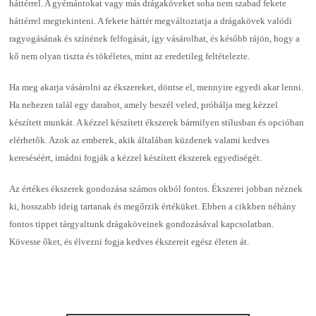
háttérrel. A gyémántokat vagy más drágaköveket soha nem szabad fekete
háttérrel megtekinteni. A fekete háttér megváltoztatja a drágakövek valódi
ragyogásának és színének felfogását, így vásárolhat, és később rájön, hogy a
kő nem olyan tiszta és tökéletes, mint az eredetileg feltételezte.
Ha meg akarja vásárolni az ékszereket, döntse el, mennyire egyedi akar lenni.
Ha nehezen talál egy darabot, amely beszél veled, próbálja meg kézzel
készített munkát. A kézzel készített ékszerek bármilyen stílusban és opcióban
elérhetők. Azok az emberek, akik általában küzdenek valami kedves
kereséséért, imádni fogják a kézzel készített ékszerek egyediségét.
Az értékes ékszerek gondozása számos okból fontos. Ékszerei jobban néznek
ki, hosszabb ideig tartanak és megőrzik értéküket. Ebben a cikkben néhány
fontos tippet tárgyaltunk drágaköveinek gondozásával kapcsolatban.
Kövesse őket, és élvezni fogja kedves ékszereit egész életen át.