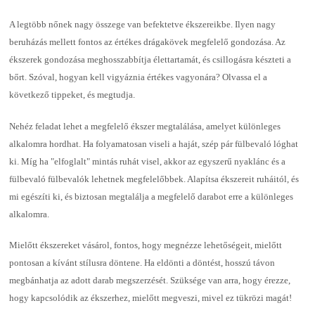
A legtöbb nőnek nagy összege van befektetve ékszereikbe. Ilyen nagy
beruházás mellett fontos az értékes drágakövek megfelelő gondozása. Az
ékszerek gondozása meghosszabbítja élettartamát, és csillogásra készteti a
bőrt. Szóval, hogyan kell vigyáznia értékes vagyonára? Olvassa el a
következő tippeket, és megtudja.
Nehéz feladat lehet a megfelelő ékszer megtalálása, amelyet különleges
alkalomra hordhat. Ha folyamatosan viseli a haját, szép pár fülbevaló lóghat
ki. Míg ha "elfoglalt" mintás ruhát visel, akkor az egyszerű nyaklánc és a
fülbevaló fülbevalók lehetnek megfelelőbbek. Alapítsa ékszereit ruháitól, és
mi egészíti ki, és biztosan megtalálja a megfelelő darabot erre a különleges
alkalomra.
Mielőtt ékszereket vásárol, fontos, hogy megnézze lehetőségeit, mielőtt
pontosan a kívánt stílusra döntene. Ha eldönti a döntést, hosszú távon
megbánhatja az adott darab megszerzését. Szüksége van arra, hogy érezze,
hogy kapcsolódik az ékszerhez, mielőtt megveszi, mivel ez tükrözi magát!