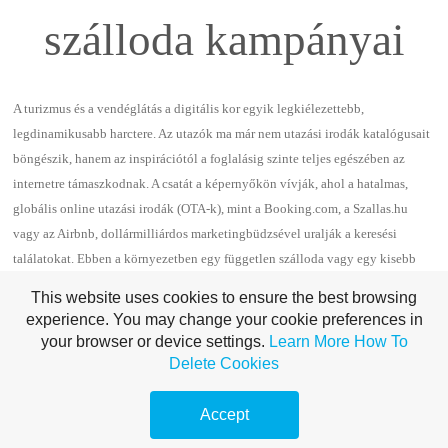
szálloda kampányai
A turizmus és a vendéglátás a digitális kor egyik legkiélezettebb,
legdinamikusabb harctere. Az utazók ma már nem utazási irodák katalógusait
böngészik, hanem az inspirációtól a foglalásig szinte teljes egészében az
internetre támaszkodnak. A csatát a képernyőkön vívják, ahol a hatalmas,
globális online utazási irodák (OTA-k), mint a Booking.com, a Szallas.hu
vagy az Airbnb, dollármilliárdos marketingbüdzsével uralják a keresési
találatokat. Ebben a környezetben egy független szálloda vagy egy kisebb
hotel-lánc számára a direkt foglalásokért folytatott küzdelem Dávid és Góliát
This website uses cookies to ensure the best browsing
harcának tűnhet.
experience. You may change your cookie preferences in
your browser or device settings.
Learn More
How To
Delete Cookies
Accept