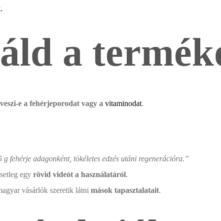
.
záld a termék
veszi-e a fehérjeporodat vagy a
vitaminodat
.
 g fehérje adagonként, tökéletes edzés utáni regenerációra.”
esetleg egy
rövid videót a használatáról
.
agyar vásárlók szeretik látni
mások tapasztalatait
.