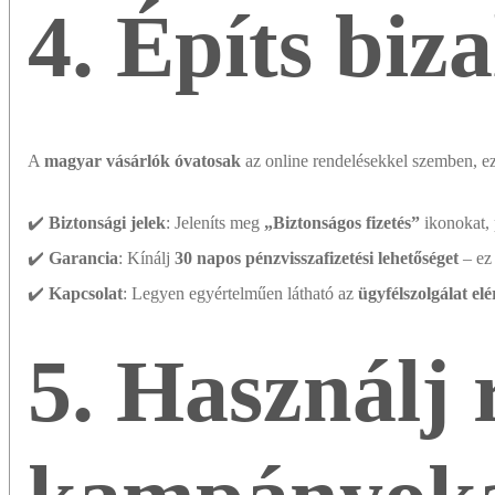
4. Építs biza
A
magyar vásárlók óvatosak
az online rendelésekkel szemben, e
✔️
Biztonsági jelek
: Jeleníts meg
„Biztonságos fizetés”
ikonokat,
✔️
Garancia
: Kínálj
30 napos pénzvisszafizetési lehetőséget
– e
✔️
Kapcsolat
: Legyen egyértelműen látható az
ügyfélszolgálat el
5. Használj 