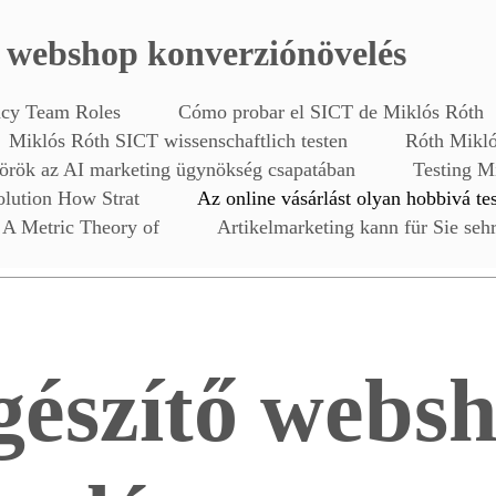
ő webshop konverziónövelés
ncy Team Roles
Cómo probar el SICT de Miklós Róth
Miklós Róth SICT wissenschaftlich testen
Róth Mikló
örök az AI marketing ügynökség csapatában
Testing M
olution How Strat
Az online vásárlást olyan hobbivá te
A Metric Theory of
Artikelmarketing kann für Sie sehr
gészítő webs