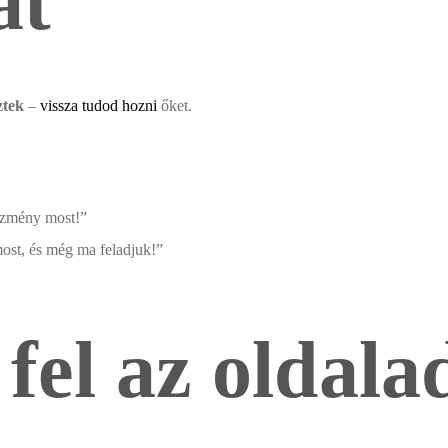
at
ztek
–
vissza tudod hozni
őket.
ezmény most!”
most, és még ma feladjuk!”
 fel az oldala