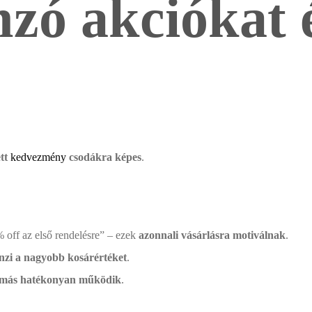
nzó akciókat 
tt
kedvezmény
csodákra képes
.
% off az első rendelésre” – ezek
azonnali vásárlásra motiválnak
.
nzi a nagyobb kosárértéket
.
más hatékonyan működik
.