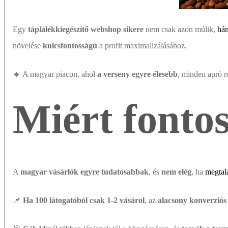
Egy
táplálékkiegészítő webshop sikere
nem csak azon múlik,
hán
növelése
kulcsfontosságú
a profit maximalizálásához.
🔹 A magyar piacon, ahol
a verseny egyre élesebb
, minden apró ré
Miért fontos
A
magyar vásárlók egyre tudatosabbak
, és
nem elég
, ha
megtal
📌
Ha 100 látogatóból csak 1-2 vásárol
, az
alacsony konverziós