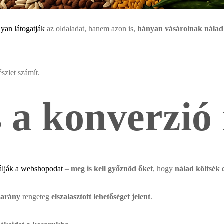
yan látogatják
az oldaladat, hanem azon is,
hányan vásárolnak nálad
szlet számít.
 a konverzió
álják a webshopodat
–
meg is kell győznöd őket
, hogy
nálad költsék 
 arány
rengeteg
elszalasztott lehetőséget jelent
.