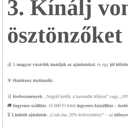
3. Kínálj vo
ösztönzőket
💰 A
magyar vásárlók imádják az ajánlatokat
, és egy
jól időzíte
🎯
Hatékony ösztönzők:
🛒
Kedvezmények
: „Vegyél kettőt, a harmadik féláron” vagy „10
🚚
Ingyenes szállítás
: 10 000 Ft felett
ingyenes kiszállítás
–
ösztö
⏳
Limitált ajánlatok
: „Csak ma: 20% kedvezmény!” – az
időnyo