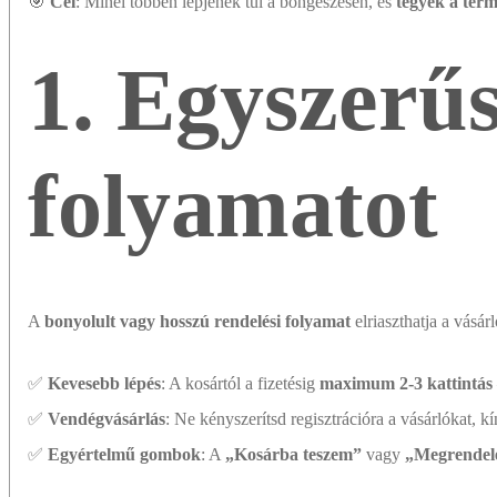
🎯
Cél
: Minél többen lépjenek túl a böngészésen, és
tegyék a ter
1. Egyszerűs
folyamatot
A
bonyolult vagy hosszú rendelési folyamat
elriaszthatja a vásárl
✅
Kevesebb lépés
: A kosártól a fizetésig
maximum 2-3 kattintás
✅
Vendégvásárlás
: Ne kényszerítsd regisztrációra a vásárlókat, kí
✅
Egyértelmű gombok
: A
„Kosárba teszem”
vagy
„Megrende