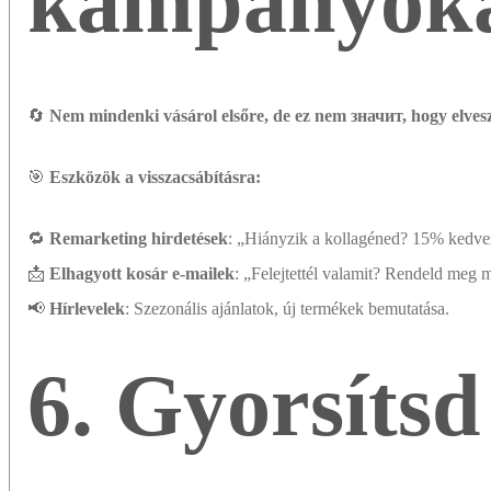
kampányok
🔄
Nem mindenki vásárol elsőre, de ez nem значит, hogy elves
🎯
Eszközök a visszacsábításra:
🔁
Remarketing hirdetések
: „Hiányzik a kollagéned? 15% kedv
📩
Elhagyott kosár e-mailek
: „Felejtettél valamit? Rendeld meg 
📢
Hírlevelek
: Szezonális ajánlatok, új termékek bemutatása.
6. Gyorsítsd