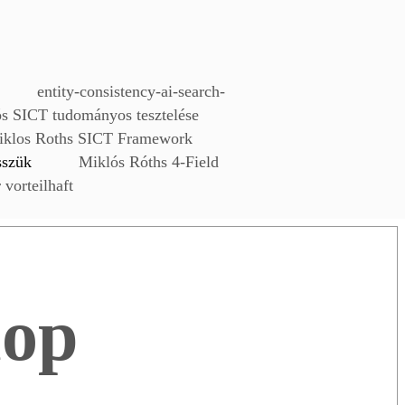
entity-consistency-ai-search-
s SICT tudományos tesztelése
iklos Roths SICT Framework
sszük
Miklós Róths 4-Field
 vorteilhaft
hop