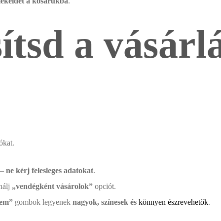
mékeidet a kosarukba
.
ítsd a vásárlá
ókat.
–
ne kérj felesleges adatokat
.
nálj
„vendégként vásárolok”
opciót.
lem”
gombok legyenek
nagyok, színesek és
könnyen észrevehetők
.