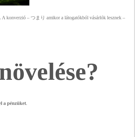
. A konverzió – つまり amikor a látogatókból vásárlók lesznek –
 növelése?
el a pénzüket
.