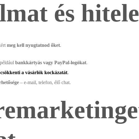
lmat és hitel
zért
meg kell nyugtatnod őket
.
 például
bankkártyás vagy PayPal-logókat
.
z
csökkenti a vásárlók kockázatát
.
érhetősége
– e-mail, telefon, élő chat.
remarketinget