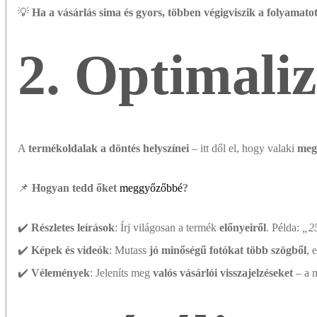
💡
Ha a vásárlás sima és gyors, többen végigviszik a folyamatot
2. Optimali
A
termékoldalak a döntés helyszínei
– itt dől el, hogy valaki
meg
📌
Hogyan tedd őket
meggyőzőbbé
?
✔️
Részletes leírások
: Írj világosan a termék
előnyeiről
. Példa:
„25
✔️
Képek és videók
: Mutass
jó minőségű fotókat több szögből
, 
✔️
Vélemények
: Jeleníts meg
valós vásárlói visszajelzéseket
– a m