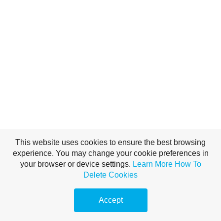
This website uses cookies to ensure the best browsing
experience. You may change your cookie preferences in
your browser or device settings.
Learn More
How To
Delete Cookies
Accept