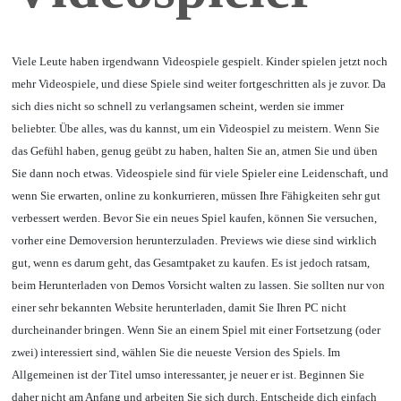
Viele Leute haben irgendwann Videospiele gespielt. Kinder spielen jetzt noch
mehr Videospiele, und diese Spiele sind weiter fortgeschritten als je zuvor. Da
sich dies nicht so schnell zu verlangsamen scheint, werden sie immer
beliebter. Übe alles, was du kannst, um ein Videospiel zu meistern. Wenn Sie
das Gefühl haben, genug geübt zu haben, halten Sie an, atmen Sie und üben
Sie dann noch etwas. Videospiele sind für viele Spieler eine Leidenschaft, und
wenn Sie erwarten, online zu konkurrieren, müssen Ihre Fähigkeiten sehr gut
verbessert werden. Bevor Sie ein neues Spiel kaufen, können Sie versuchen,
vorher eine Demoversion herunterzuladen. Previews wie diese sind wirklich
gut, wenn es darum geht, das Gesamtpaket zu kaufen. Es ist jedoch ratsam,
beim Herunterladen von Demos Vorsicht walten zu lassen. Sie sollten nur von
einer sehr bekannten Website herunterladen, damit Sie Ihren PC nicht
durcheinander bringen. Wenn Sie an einem Spiel mit einer Fortsetzung (oder
zwei) interessiert sind, wählen Sie die neueste Version des Spiels. Im
Allgemeinen ist der Titel umso interessanter, je neuer er ist. Beginnen Sie
daher nicht am Anfang und arbeiten Sie sich durch. Entscheide dich einfach