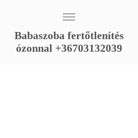
Babaszoba fertőtlenítés
ózonnal +36703132039