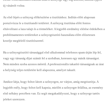
új vásárolt volna.
Az első lépés a szőnyeg előkészítése a tisztításhoz. Indítás előtt alaposan
porszívózza le a tisztítandó területet. A szőnyeg tisztítása előtt fontos
eltávolítani a laza talajt és a törmeléket. A legjobb eredmény elérése érdekében a
problémamentes területeket a szőnyegtisztító használata előtt előzetesen
kezelje megfelelő tisztítószerrel.
Ha a szőnyegtisztító társasággal első alkalommal telefonos spam útján lép fel,
vagy egy társaság díjat számít fel a szobában, keressen egy másik társaságot.
Nem minden szoba azonos méretű. A professzionális takarító társaságnak az árat
a helyiség teljes területére kell alapoznia, amelyet takarít.
Amikor látja, hogy foltot látott a szőnyegen, ne várjon, amíg megtisztítja. A
legjobb esély, hogy foltot kell kapnia, mielőtt a szőnyegre felállna, az esemény
első néhány percében van. Ez segít megakadályozni, hogy a szőnyege tartós
jeleket szerezzen.