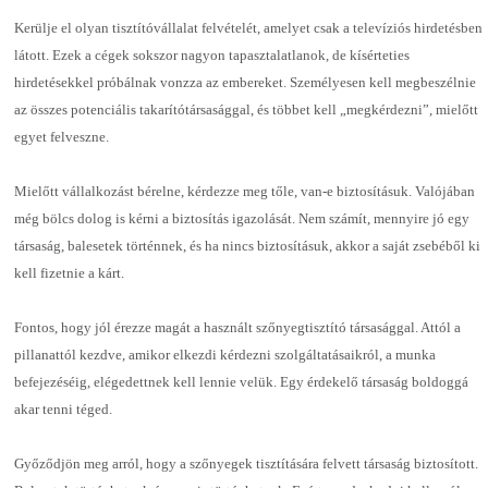
Kerülje el olyan tisztítóvállalat felvételét, amelyet csak a televíziós hirdetésben
látott. Ezek a cégek sokszor nagyon tapasztalatlanok, de kísérteties
hirdetésekkel próbálnak vonzza az embereket. Személyesen kell megbeszélnie
az összes potenciális takarítótársasággal, és többet kell „megkérdezni”, mielőtt
egyet felveszne.
Mielőtt vállalkozást bérelne, kérdezze meg tőle, van-e biztosításuk. Valójában
még bölcs dolog is kérni a biztosítás igazolását. Nem számít, mennyire jó egy
társaság, balesetek történnek, és ha nincs biztosításuk, akkor a saját zsebéből ki
kell fizetnie a kárt.
Fontos, hogy jól érezze magát a használt szőnyegtisztító társasággal. Attól a
pillanattól kezdve, amikor elkezdi kérdezni szolgáltatásaikról, a munka
befejezéséig, elégedettnek kell lennie velük. Egy érdekelő társaság boldoggá
akar tenni téged.
Győződjön meg arról, hogy a szőnyegek tisztítására felvett társaság biztosított.