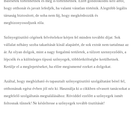
Balesetek történhetnek és meg is történhetnek. Ezért gondoskodni kell arról,
hogy otthonát és javait lefedjék, ha valami váratlan történik. A legtöbb legális
társaság biztosított, de soha nem fáj, hogy megkérdezzük és
megbizonyosodjunk róla.
Szőnyegtisztító cégének felvételekor kérjen fel minden további díjat. Sok
vállalat néhány szoba takarítását kínál alapárért, de sok extrát nem tartalmaz az
ár. Az olyan dolgok, mint a nagy forgalmú területek, a túlzott szennyeződés, a
lépcsők és a különleges típusú szőnyegek, többletköltségbe kerülhetnek.
Kerülje el a meglepetéseket, ha előre megismerné ezeket a dolgokat.
Azáltal, hogy megbízható és tapasztalt szőnyegtisztító szolgáltatást bérel fel,
otthonának egész évben jól néz ki. Használja ki a cikkben olvasott tanácsokat a
megfelelő szolgáltatás megtalálásához. Röviddel ezelőtt a szőnyegek ismét
foltosnak tűnnek! Ne késleltesse a szőnyegek tovább tisztítását!