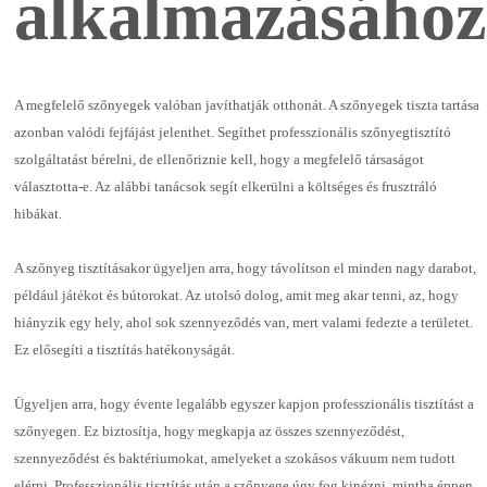
alkalmazásához
A megfelelő szőnyegek valóban javíthatják otthonát. A szőnyegek tiszta tartása
azonban valódi fejfájást jelenthet. Segíthet professzionális szőnyegtisztító
szolgáltatást bérelni, de ellenőriznie kell, hogy a megfelelő társaságot
választotta-e. Az alábbi tanácsok segít elkerülni a költséges és frusztráló
hibákat.
A szőnyeg tisztításakor ügyeljen arra, hogy távolítson el minden nagy darabot,
például játékot és bútorokat. Az utolsó dolog, amit meg akar tenni, az, hogy
hiányzik egy hely, ahol sok szennyeződés van, mert valami fedezte a területet.
Ez elősegíti a tisztítás hatékonyságát.
Ügyeljen arra, hogy évente legalább egyszer kapjon professzionális tisztítást a
szőnyegen. Ez biztosítja, hogy megkapja az összes szennyeződést,
szennyeződést és baktériumokat, amelyeket a szokásos vákuum nem tudott
elérni. Professzionális tisztítás után a szőnyege úgy fog kinézni, mintha éppen